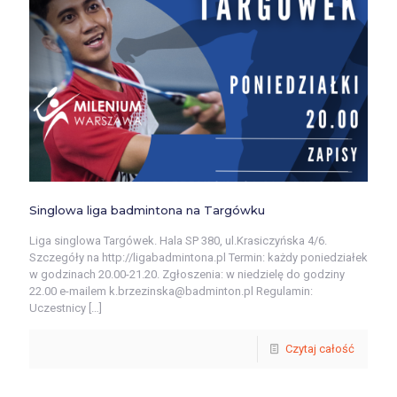
Singlowa liga badmintona na Targówku
Liga singlowa Targówek. Hala SP 380, ul.Krasiczyńska 4/6.
Szczegóły na http://ligabadmintona.pl Termin: każdy poniedziałek
w godzinach 20.00-21.20. Zgłoszenia: w niedzielę do godziny
22.00 e-mailem k.brzezinska@badminton.pl Regulamin:
Uczestnicy
[…]
Czytaj całość