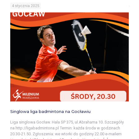
4 stycznia 2025
Singlowa liga badmintona na Gocławiu
Liga singlowa Gocław. Hala SP 375, ul.Abrahama 10. Szczegóły
na http://ligabadmintona.pl Termin: każda środa w godzinach
20.30-21.50. Zgłoszenia: we wtorki do godziny 22.00 e-mailem