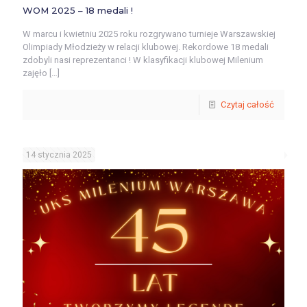
WOM 2025 – 18 medali !
W marcu i kwietniu 2025 roku rozgrywano turnieje Warszawskiej
Olimpiady Młodzieży w relacji klubowej. Rekordowe 18 medali
zdobyli nasi reprezentanci ! W klasyfikacji klubowej Milenium
zajęło
[…]
Czytaj całość
14 stycznia 2025