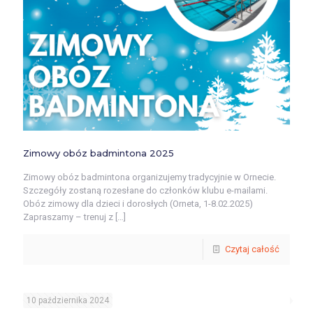
Zimowy obóz badmintona 2025
Zimowy obóz badmintona organizujemy tradycyjnie w Ornecie.
Szczegóły zostaną rozesłane do członków klubu e-mailami.
Obóz zimowy dla dzieci i dorosłych (Orneta, 1-8.02.2025)
Zapraszamy – trenuj z
[…]
Czytaj całość
10 października 2024