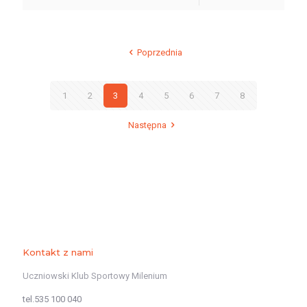
Poprzednia
1
2
3
4
5
6
7
8
Następna
Kontakt z nami
Uczniowski Klub Sportowy Milenium
tel.535 100 040