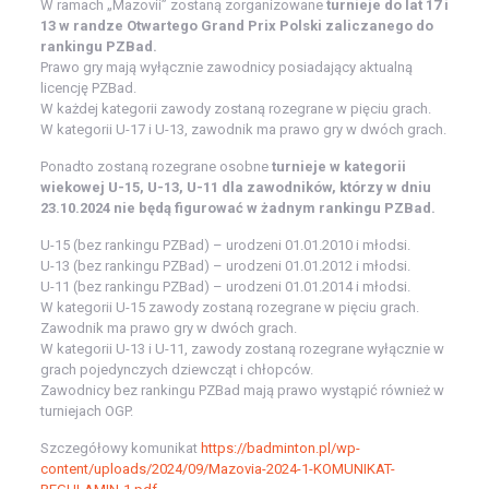
W ramach „Mazovii” zostaną zorganizowane
turnieje do lat 17 i
13
w randze Otwartego Grand Prix Polski zaliczanego do
rankingu PZBad.
Prawo gry mają wyłącznie zawodnicy posiadający aktualną
licencję PZBad.
W każdej kategorii zawody zostaną rozegrane w pięciu grach.
W kategorii U-17 i U-13, zawodnik ma prawo gry w dwóch grach.
Ponadto zostaną rozegrane osobne
turnieje w kategorii
wiekowej U-15, U-13, U-11
dla zawodników, którzy w dniu
23.10.2024 nie będą figurować w żadnym rankingu PZBad.
U-15 (bez rankingu PZBad) – urodzeni 01.01.2010 i młodsi.
U-13 (bez rankingu PZBad) – urodzeni 01.01.2012 i młodsi.
U-11 (bez rankingu PZBad) – urodzeni 01.01.2014 i młodsi.
W kategorii U-15 zawody zostaną rozegrane w pięciu grach.
Zawodnik ma prawo gry w dwóch grach.
W kategorii U-13 i U-11, zawody zostaną rozegrane wyłącznie w
grach pojedynczych dziewcząt i chłopców.
Zawodnicy bez rankingu PZBad mają prawo wystąpić również w
turniejach OGP.
Szczegółowy komunikat
https://badminton.pl/wp-
content/uploads/2024/09/Mazovia-2024-1-KOMUNIKAT-