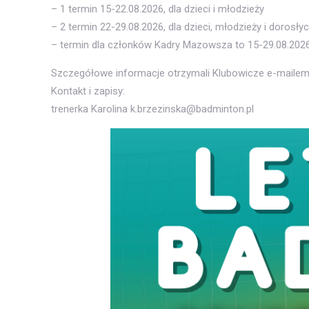
– 1 termin 15-22.08.2026, dla dzieci i młodzieży
– 2 termin 22-29.08.2026, dla dzieci, młodzieży i dorosły
– termin dla członków Kadry Mazowsza to 15-29.08.2026
Szczegółowe informacje otrzymali Klubowicze e-mailem
Kontakt i zapisy:
trenerka Karolina k.brzezinska@badminton.pl