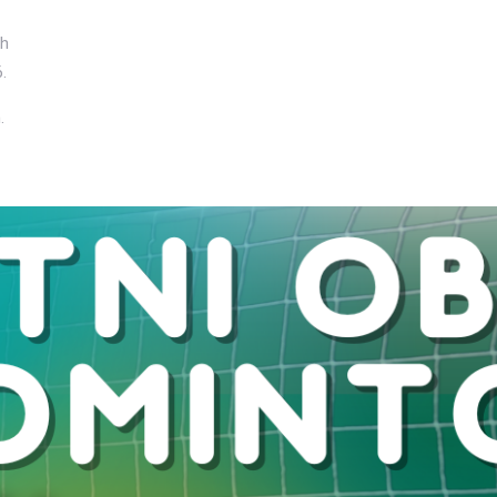
ch
.
.