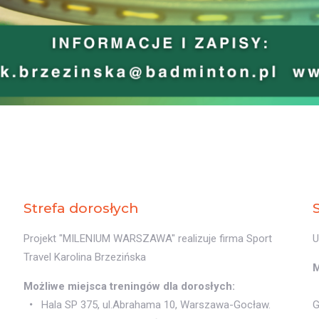
Strefa dorosłych
Projekt "MILENIUM WARSZAWA" realizuje firma Sport
U
Travel Karolina Brzezińska
M
Możliwe miejsca treningów dla dorosłych:
Hala SP 375, ul.Abrahama 10, Warszawa-Gocław.
G